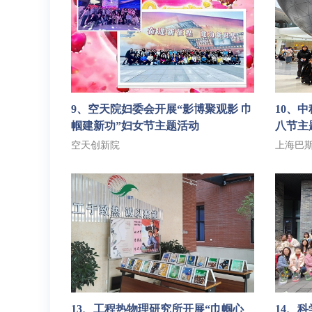
9、空天院妇委会开展“影博聚观影 巾
10、
帼建新功”妇女节主题活动
八节主
空天创新院
上海巴
13、工程热物理研究所开展“巾帼心
14、