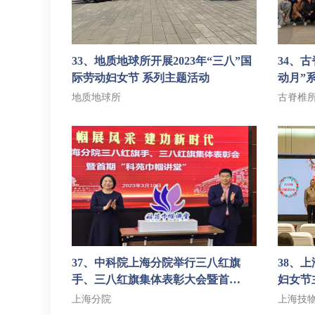
33、地质地球所开展2023年“三八”国
34、
际劳动妇女节 系列主题活动
动月”
地质地球所
古脊椎
37、中科院上海分院举行三八红旗
38、
手、三八红旗集体表彰大会暨首
妇女节
期“科苑巾帼讲堂”
姿，红
上海分院
上海技