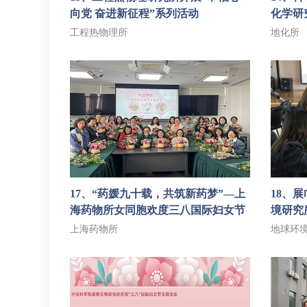
向党 奋进新征程”系列活动
化学研
天，走
工程热物理所
地化所
化”主
17、“药媛九十载，共筑新药梦”—上
18、
海药物所女同胞欢度三八国际妇女节
境研究
活动
上海药物所
地球环