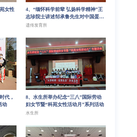
科苑女性
4、“缅怀科学前辈 弘扬科学精神”王
志珍院士讲述邹承鲁先生对中国蛋白
质折叠研究的贡献—暨遗传发育
遗传发育所
所“三八”妇女节特别活动
新时代，
8、水生所举办纪念“三八”国际劳动
活动
妇女节暨“科苑女性活动月”系列活动
水生所