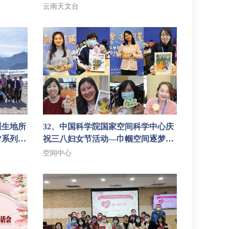
云南天文台
疆生地所
32、中国科学院国家空间科学中心庆
”系列活
祝三八妇女节活动—巾帼空间逐梦，
强国复兴有我
空间中心