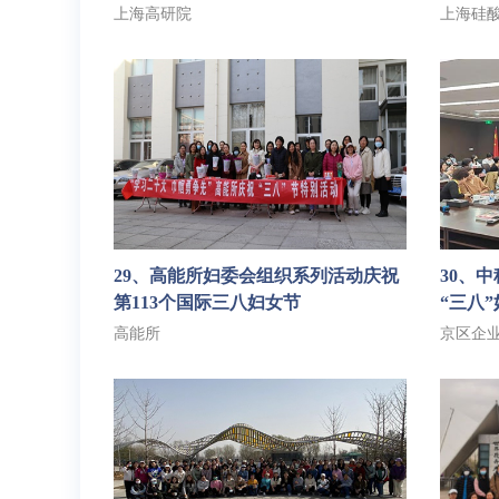
动
上海高研院
上海硅
29、高能所妇委会组织系列活动庆祝
30、
第113个国际三八妇女节
“三八
深入学
高能所
京区企