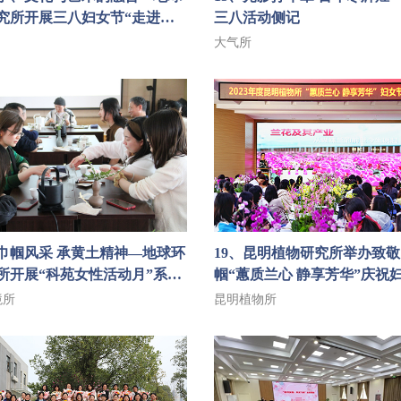
究所开展三八妇女节“走进春
三八活动侧记
进生活美学，感受孔学文
大气所
题活动
展巾帼风采 承黄土精神—地球环
19、昆明植物研究所举办致
所开展“科苑女性活动月”系列
帼“蕙质兰心 静享芳华”庆祝
题活动
境所
昆明植物所