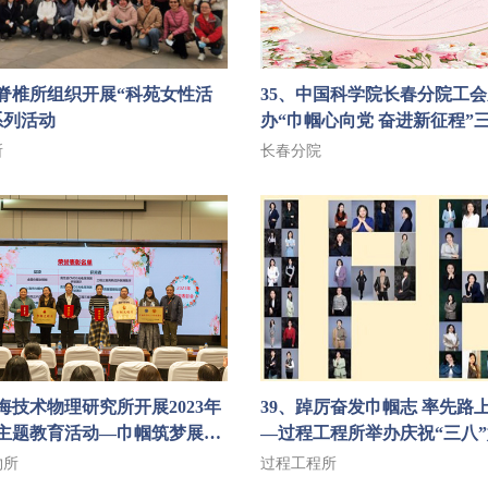
古脊椎所组织开展“科苑女性活
35、中国科学院长春分院工
系列活动
办“巾帼心向党 奋进新征程”
话会活动
所
长春分院
上海技术物理研究所开展2023年
39、踔厉奋发巾帼志 率先路上绽芳华
主题教育活动—巾帼筑梦展英
—过程工程所举办庆祝“三八
外建功正当时
系列主题活动
物所
过程工程所