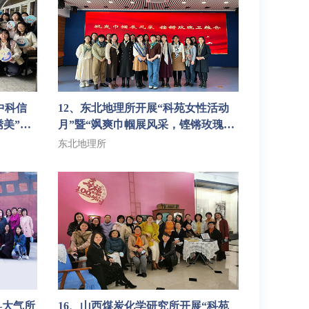
中科信
12、东北地理所开展“科苑女性活动
绣美”三
月”暨“飒爽巾帼展风采，铿锵玫瑰卫
粮仓”系列活动
东北地理所
—大气所
16、山西煤炭化学研究所开展“科苑