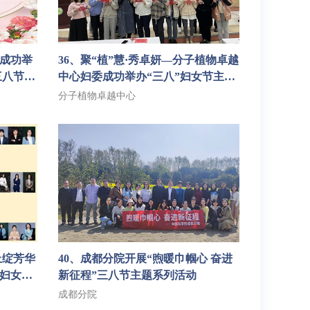
会成功举
36、聚“植”慧·秀卓妍—分子植物卓越
三八节茶
中心妇委成功举办“三八”妇女节主题
活动
分子植物卓越中心
40、成都分院开展“煦暖巾帼心 奋进
”妇女节
新征程”三八节主题系列活动
成都分院