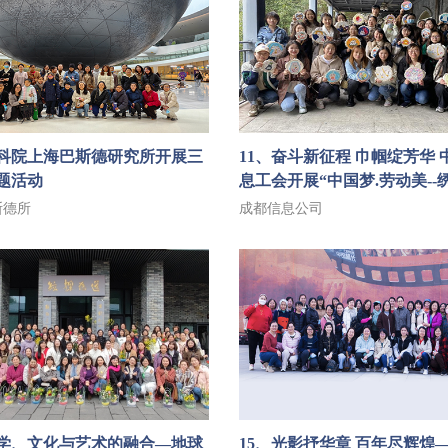
中科院上海巴斯德研究所开展三
11、奋斗新征程 巾帼绽芳华 
题活动
息工会开展“中国梦.劳动美--
八节主题活动
斯德所
成都信息公司
科学、文化与艺术的融合—地球
15、光影抒华章 百年尽辉煌