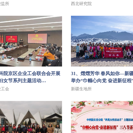
酸盐所
西北研究院
中科院京区企业工会联合会开展
31、熠熠芳华 春风如你—新
”妇女节系列主题活动
举办“巾帼心向党 奋进新征程
习贯彻党的二十大精神
动
业工会
新疆生地所