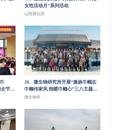
女性活动月”系列活动
山西煤化所
敬巾
20、微生物研究所开展“激扬巾帼志
妇女节主
巾帼传家风 煦暖巾帼心”三八主题系
列活动
微生物所