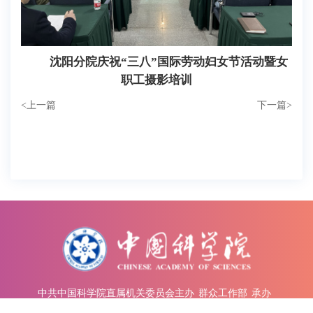
沈阳分院庆祝“三八”国际劳动妇女节活动暨女
职工摄影培训
<
上一篇
下一篇
>
中共中国科学院直属机关委员会主办
群众工作部
承办
中国科学院 版权所有
京ICP备05002857号-1