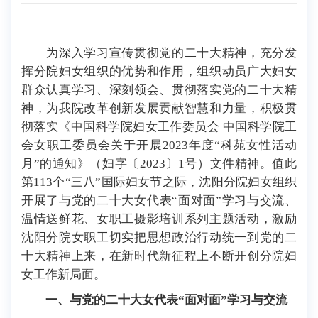
为深入学习宣传贯彻党的二十大精神，充分发
挥分院
妇女
组织的优势和作用，组织动员广大妇女
群众认真学习、深刻领会、贯彻落实党的二十大精
神，为我院改革创新发展贡献智慧和力量
，
积极贯
彻落实《中国科学院妇女工作委员会 中国科学院工
会女职工委员会关于开展2023年度“科苑女性活动
月”的通知》（
妇字
〔
2023
〕
1
号
）文件精神。值此
第113个“三八”国际妇女节之际，沈阳分院妇女组织
开展了与党的二十大女代表“面对面”学习与交流、
温情送鲜花、女职工摄影培训系列主题活动，激励
沈阳分院女职工
切实把思想政治行动统一到党的二
十大精神上来，在新时代新征程上不断开创分院
妇
女
工作新局面
。
一、
与党的二十大女代表“面对面”学习与交流