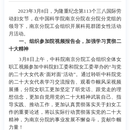
2023年3月8日，为隆重纪念第113个三八国际劳
动妇女节，在中国科学院南京分院在分院分党组的
领导下，南京分院工会组织开展科苑群团女性活动
月活动。
一、组织参加院视频报告会，加强学习贯彻二
十大精神
3月8日上午，中科院南京分院工会组织全体女
职工视频参加中科院妇工委和院女工委举办的“与党
的二十大女代表‘面对面’活动”。通过聆听中科院党
的二十大女代表学习交流报告、观看巾帼风采视频
展播，分院女职工更加坚定了听党话、跟党走的理
想信念，更加自觉用党的二十大精神武装自己、指
导实践、推动工作，更加认真贯彻落实关于妇女工
作的重要论述，将以实际行动贯彻落实党的二十大
精神，为南京分院的事业发展不懈奋斗，贡献巾帼
力量！