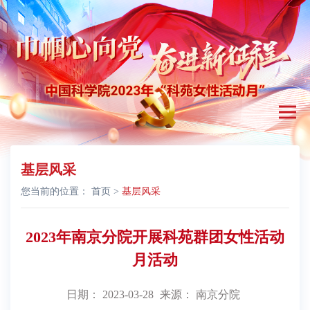
基层风采
您当前的位置：
首页
>
基层风采
2023年南京分院开展科苑群团女性活动
月活动
日期： 2023-03-28
来源： 南京分院