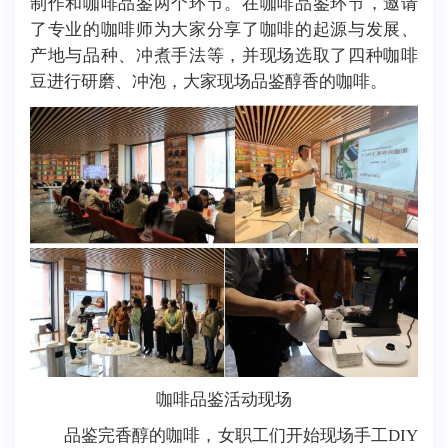
制作和咖啡品鉴两个环节。在咖啡品鉴环节，邀请
了专业的咖啡师为大家分享了咖啡的起源与发展、
产地与品种、冲煮手法等，并现场选取了四种咖啡
豆进行研磨、冲泡，大家现场品鉴醇香的咖啡。
咖啡品鉴活动现场
品鉴完香醇的咖啡，女职工们开始现场手工DIY