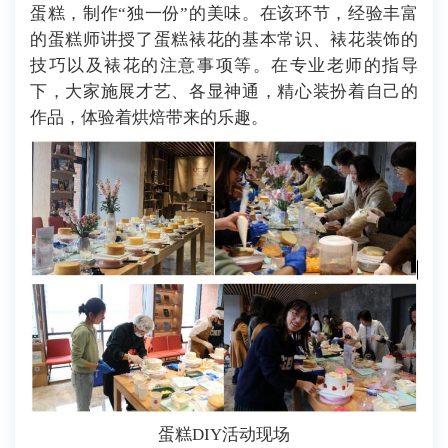
蛋糕，制作“独一份”的美味。在该环节，经验丰富
的蛋糕师讲授了蛋糕裱花的基本常识、裱花装饰的
技巧以及裱花的注意事项等。在专业老师的指导
下，大家施展才艺、各显神通，精心装扮着自己的
作品，体验着烘焙带来的乐趣。
蛋糕DIY活动现场