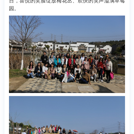
日，喜悦的笑脸绽放梅花丛、欢快的笑声溢满草莓
园。