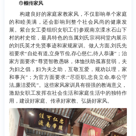
巾帼传家风
构建良好的家庭家教家风，不仅影响单个家庭
的和睦美满，还会影响到整个社会风尚的健康发
展。紫台女工委组织女职工们参观南京溧水石山下
村的村史馆，最具特色的当属刘氏宗祠祠堂内展示
的刘氏英才先贤事迹和家规家训。做人方面,刘氏先
祖要求“自处有道,立身节俭,存心慈仁,待人恭谦”；治
家方面要求“尊贤智教愚昧，体恤扶助孤寡贫弱，夫
为妇之倡，妇为夫之助，互敬互爱，规劝以理，家
和事兴”；为官方面要求:“尽臣职,忠良立命,奉公守
法,廉洁爱民”。这些家风家训具有很强的教诲意义，
激励女职工发挥在社会生活和家庭生活中的独特作
用，建设好家庭、传承好家教、弘扬好家风。