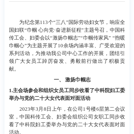
为纪念第113个“三八”国际劳动妇女节，
响应全
国妇联“巾帼 心向党·奋进新征程”主题号召，中国科
传工会、妇委会以“激扬巾帼志”“巾帼传家风” “煦暖
巾帼心”为主题开展了
1
0余场
内涵丰富、广受欢迎的
系列活动
，为推动我公司中心工作的开展，团结引
领广大女员工踔厉奋发、勇毅前行做出了积极贡
献
。
一、
激扬巾帼志
1.
主会场参会和组织女员工
同步收看了中科院妇工委
举办与党的二十大女代表面对面活动
202
3
年3月
8
日上午，在公司1号楼6层第二会议
室，中国科传工会、妇委会组织公司女职工同步收
看了中科院妇工委举办与党的
二十大女代表面对面
活动。