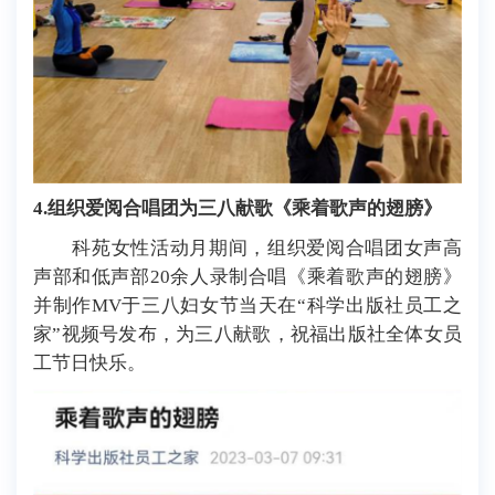
4.
组织爱阅合唱团为三八献歌《乘着歌声的翅膀》
科苑女性活动月期间，
组织爱阅合唱团女声高
声部和低声部2
0余人录制合唱
《乘着歌声的翅膀》
并制作M
V于三八妇女节当天在“科学出版社员工之
家”视频号发布，
为三八献歌，祝福出版社全体女员
工节日快乐。