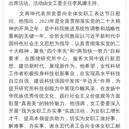
出席活动。活动由女工委主任李凤娜主持。
文再坤代表所党委向全体女职工表达节日慰
问。他指出，2023年是全面贯彻落实党的二十大精
神的开局之年，是中科院推进系统性调整和战略性
重构的关键一年。全所女同胞应以习近平新时代中
国特色社会主义思想为指导，认真贯彻落实党的二
十大精神，聚焦“四个率先”和“两加快一努力”目标
要求，在围绕研究所中心、服务大局中践行新思
想、建功新时代、展现新作为。他希望，女性科研
工作者积极投身科技创新事业，在实现高水平科技
自立自强、建设科技强国中发挥“半边天”作用，为
提升研究所科技创能力中展现巾帼风采，在发扬中
华民族优秀传统文化、践行社会主义价值观等方面
彰显“真善美”的独特魅力。他强调，女工委要深入
开展“我为女职工办实事”实践活动，为女职工增长
才干、提高本领提供助力，切实为女职工做好事、
解难事、办实事。谢永宏代表工会向全体女职工献