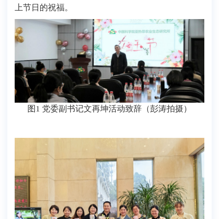
上节日的
祝福。
图1 党委副书记文再坤活动致辞（彭涛拍摄）