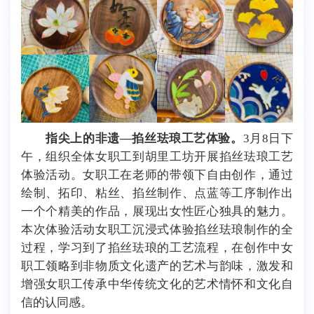
指尖上的非遗—掐丝珐琅工艺体验。
3月8日下
午，组织全体女职工到胡里工坊开展掐丝珐琅工艺
体验活动。女职工在老师的带领下自由创作，通过
绘制、拓印、粘丝、掐丝制作、点蓝等工序制作出
一个个精美的作品，展现出女性匠心独具的魅力。
本次体验活动女职工沉浸式体验掐丝珐琅制作的全
过程，学习到了掐丝珐琅的工艺流程，在创作中女
职工领略到非物质文化遗产的艺术与
韵味
，激发和
增强女职工传承中华传统文化的艺术情怀和文化自
信的认同感。