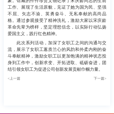
象。馆藏的件件珍贵文物记录了宋庆龄同志的生前
工作、展现了生活原貌，见证了她为国为民、坚强
不屈、矢志不渝、英勇奋斗、无私奉献的高尚品
格。通过参观接受了精神洗礼，激励大家以宋庆龄
革命先辈为榜样，坚定理想信念，以实际行动弘扬
爱国主义，践行红色精神。
此次系列活动，加深了女职工
之间
的沟通与交
流，展示了女职工
蕙质兰心
的
风韵
和
外柔内刚的奋
斗
奉献精神
，
激励女职工以更加饱满的精神状态投
身到工作中，
创新求变、
开拓进取
、
砥砺奋进
，
团
结引领女职工为促进公司创新发展贡献巾帼力量。
<
上一篇
下一篇
>