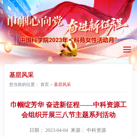
基层风采
您当前的位置：
首页
>
基层风采
巾帼绽芳华 奋进新征程——中科资源工
会组织开展三八节主题系列活动
日期： 2023-04-04
来源： 中科资源