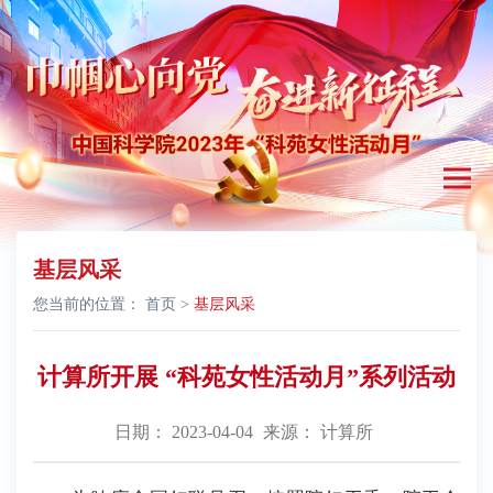
基层风采
您当前的位置：
首页
>
基层风采
计算所开展 “科苑女性活动月”系列活动
日期： 2023-04-04
来源： 计算所