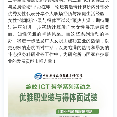
工学生发展成长的系列活动。第二届“ICT女性成长
与发展论坛”举办在即，论坛将邀请计算所内外部分
优秀女性代表分享个人职场经历与家庭生活经验；
女性“优雅职业装与得体面试装”预热升温，期待通
过讲座能进一步帮助计算所广大女性展现健康美
丽、知性优雅的卓越风采。而这些系列活动的举
办，将进一步激发广大女职工建功立业的热情，以
更积极的态度面对生活，以更饱满的热情和昂扬的
斗志投身科研业务工作中，为研究所与国家科技事
业的发展贡献巾帼力量！