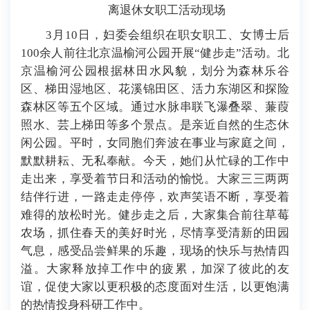
离退休女职工活动现场
3月10日，妇委会组织在职女职工、女博士后
100余人前往北京温榆河公园开展“健步走”活动。北
京温榆河公园根据林田水风貌，划分为森林乐谷
区、梯田湿地区、花溪锦田区、活力东湖区和探险
森林区等五个区域。通过水脉串联飞瀑叠翠、蒹葭
照水、芸上梯田等多个景点。是亲近自然的生态休
闲公园。平时，女同胞们奔波在事业与家庭之间，
默默耕耘、无私奉献。今天，她们从忙碌的工作中
走出来，享受着节日和活动的愉悦。大家三三两两
结伴行进，一路走走停停，欢声笑语不断，享受着
难得的放松时光。健步走之后，大家集合前往草莓
农场，抓住春天的美好时光，尽情享受清新的田园
气息，感受品尝鲜果的乐趣，现场的快乐与热情四
溢。大家释放掉工作中的疲累，加深了彼此的友
谊，促使大家以更积极的态度面对生活，以更饱满
的热情投身科研工作中。