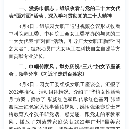
一、激扬巾帼志，组织收看与党的二十大女代
表“面对面”活动，深入学习贯彻党的二十大精神
3月8日，组织园女职工通过视频会议形式收看
中科院妇工委、中科院工会女工委举办的与党的二
十大女代表“面对面”活动。引导广大女职工胸怀“国
之大者”，组织动员广大女职工在科技自立自强等方
面贡献专业所长。
二、巾帼传家风，举办庆祝“三八”妇女节座谈
会，领学分享《习近平走进百姓家》
3月8日，园女工委组织女职工座谈会。汇报了
2022年推优、活动组织情况、介绍了“华植女性活动
月”方案，播放了“弘扬红色家风 传承红色基因”张肇
骞院士红色家风故事诵读视频，感悟张肇骞院士严
格教育八个孩子听党话、感党恩、跟党走的家教家
风，播放了刘菊秀家庭荣获2022年广州“最美家