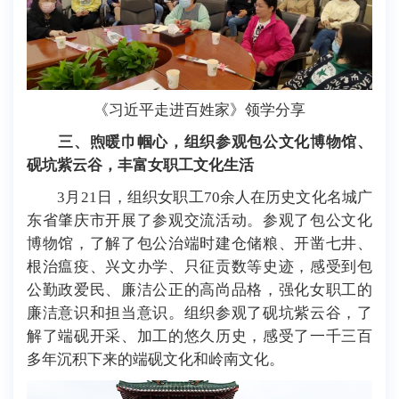
《习近平走进百姓家》领学分享
三、煦暖巾帼心，组织参观包公文化博物馆、
砚坑紫云谷，丰富女职工文化生活
3月21日，组织女职工70余人在历史文化名城广
东省肇庆市开展了参观交流活动。参观了包公文化
博物馆，了解了包公治端时建仓储粮、开凿七井、
根治瘟疫、兴文办学、只征贡数等史迹，感受到包
公勤政爱民、廉洁公正的高尚品格，强化女职工的
廉洁意识和担当意识。组织参观了砚坑紫云谷，了
解了端砚开采、加工的悠久历史，感受了一千三百
多年沉积下来的端砚文化和岭南文化。