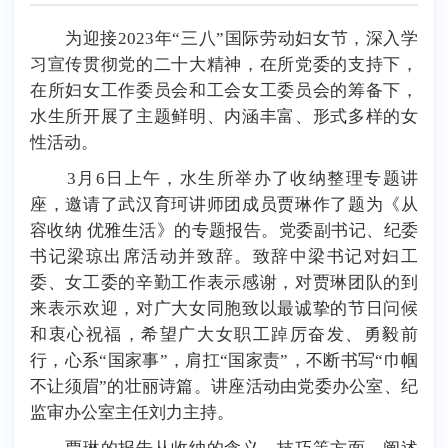
为迎接2023年“三八”国际劳动妇女节，深入学
习宣传贯彻党的二十大精神，在所党委的支持下，
在所妇女工作委员会和工会女工委员会的筹备下，
水生所开展了主题鲜明、内涵丰富、形式多样的女
性活动。
3月6日上午，水生所举办了收纳整理专题讲
座，邀请了武汉育珂讲师团成员贾琳作了题为《从
容收纳 优雅生活》的专题报告。党委副书记、纪委
书记梁琼出席活动并致辞。致辞中梁书记对妇工
委、女工委的辛勤工作表示感谢，对贾琳团队的到
来表示欢迎，对广大女同胞致以最诚挚的节日问候
和衷心祝福，希望广大女职工踔厉奋发、勇毅前
行，心系“国家事”，肩扛“国家责”，不断书写“巾帼
不让须眉”的壮丽诗篇。讲座活动由党委办公室、纪
监审办公室主任刘力主持。