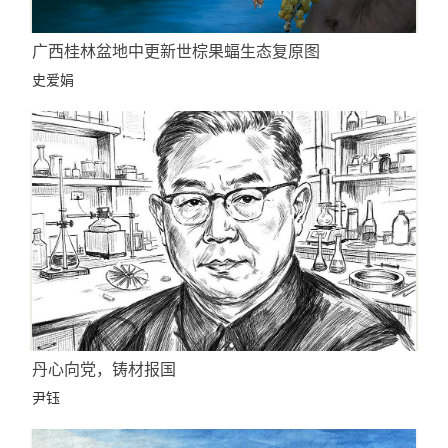
广西桂林盆地中更新世棕果蝠生态复原图
史爱娟
丹心向党，铸材报国
尹钰