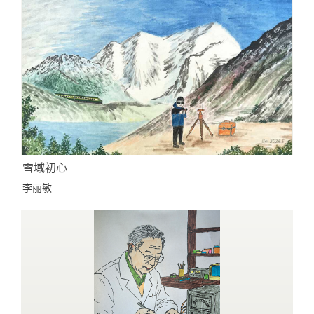
雪域初心
李丽敏