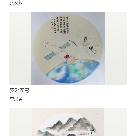
张发起
梦赴苍穹
李义民