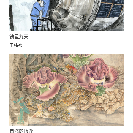
铸星九天
王韩冰
自然的博弈