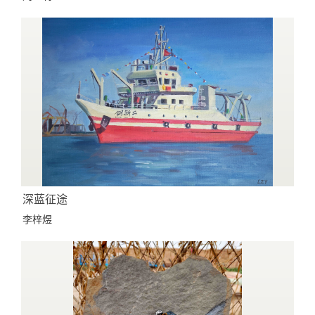
深蓝征途
李梓煜