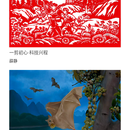
一剪初心·科技兴程
薛静