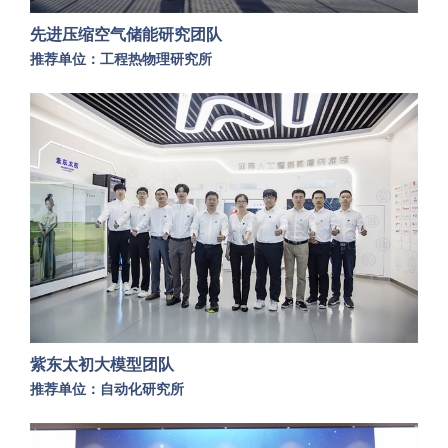
先进压缩空气储能研究团队
推荐单位：工程热物理研究所
紫东太初大模型团队
推荐单位：自动化研究所