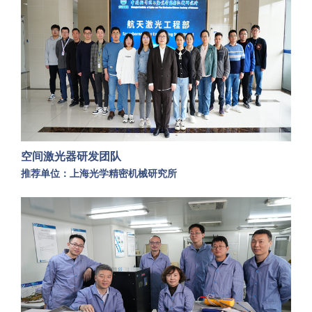
空间激光器研发团队
推荐单位：上海光学精密机械研究所