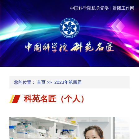
中国科学院机关党委
|
群团工作网
您的位置：
首页
>>
2023年第四届
科苑名匠（个人）