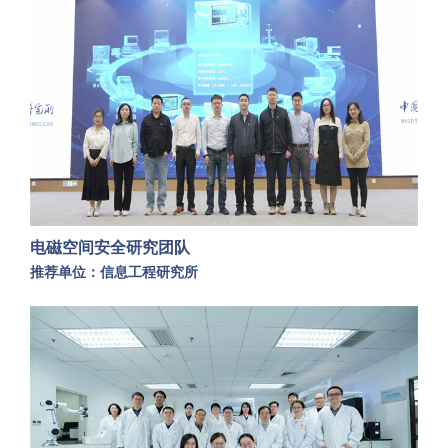
电磁空间安全研究团队
推荐单位：信息工程研究所