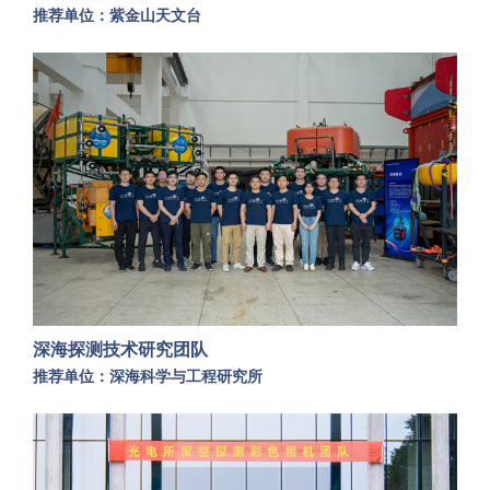
推荐单位：紫金山天文台
深海探测技术研究团队
推荐单位：深海科学与工程研究所