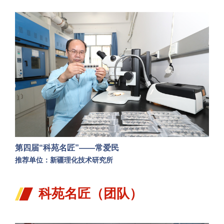
第四届“科苑名匠”——常爱民
推荐单位：新疆理化技术研究所
科苑名匠（团队）