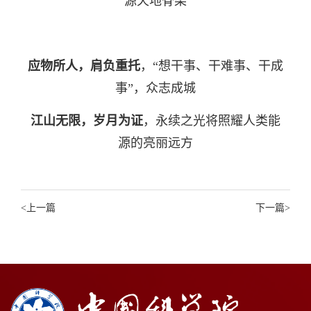
源天地脊梁
应物所
人
，
肩负重托
，
“想干事、干难事、干成
事”，
众志成城
江山无限，
岁月为证
，
永续之光将照耀人类能
源的亮丽远方
<
上一篇
下一篇
>