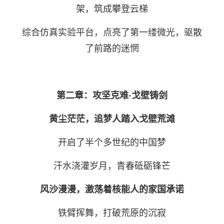
架，
筑成攀登云梯
综合仿真实验平台，
点亮了第一缕微光，
驱散
了前路的迷惘
第二章：
攻坚克难·
戈壁铸剑
黄尘茫茫
，
追梦人踏入戈壁荒滩
开启了半个多世纪的中国梦
汗水浇灌岁月，青春砥砺锋芒
风沙漫漫
，
激荡着核能人的
家国
承诺
铁臂挥舞，
打破荒原的沉寂