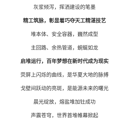
灰浆倾泻，
挥洒建设的笔墨
精工筑脉，
彰显着巧夺天工精湛技艺
堆本体、安全容器，
巍然成型
主回路、余热管道，
蜿蜒如龙
启堆运行
，
百年梦想在新时代成为现实
荧屏上闪烁的曲线，
是华夏大地的脉搏
戈壁间跃动的亮斑，
是能源未来的曙光
晨光绽放，
熔盐堆加钍成功
声震苍穹，
世界首堆帷幕掀起