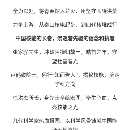
全力以赴，
将
青春熔入薪火、用坚守叩醒洪荒
力争上游，
从秦山核电起步、到四代核堆成行
中国核能的长卷，
浸透着先驱的
信念和执着
张家骅先生，
冲破阻挠归故土，
皓首之年，
守
望钍基春光
卢鹤绂院士，
躬行“知而告人”，
揭秘核能，
奠定
学科方向
徐洪杰所长
，
身先士卒绘宏图，
毕生心血，
点
亮核能之光
几代科学家热血报国、以科学风骨铸就中国能