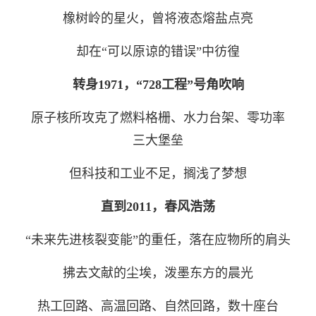
橡树岭的星火，
曾将液态熔盐点亮
却在“可以原谅的错误”中彷徨
转身
1971
，
“728工程”号角
吹响
原子核所攻克了燃料格栅、水力台架、零功率
三大堡垒
但科技和工业不足，
搁浅了梦想
直到
2011
，
春风浩荡
“未来先进核裂变能”的重任，
落在应物所的肩头
拂去文献的尘埃，
泼墨东方的晨光
热工回路、高温回路、自然回路，
数十座台