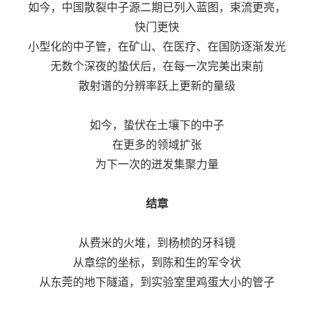
如今，中国散裂中子源二期已列入蓝图，束流更亮，
快门更快
小型化的中子管，在矿山、在医疗、在国防逐渐发光
无数个深夜的蛰伏后，在每一次完美出束前
散射谱的分辨率跃上更新的量级
如今，蛰伏在土壤下的中子
在更多的领域扩张
为下一次的迸发集聚力量
结章
从费米的火堆，到杨桢的牙科镜
从章综的坐标，到陈和生的军令状
从东莞的地下隧道，到实验室里鸡蛋大小的管子