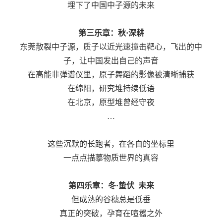
埋下了中国中子源的未来
第三乐章：秋·深耕
东莞散裂中子源，质子以近光速撞击靶心，飞出的中
子，让中国发出自己的声音
在高能非弹谱仪里，原子舞蹈的影像被清晰捕获
在绵阳，研究堆持续低语
在北京，原型堆曾经守夜
…
这些沉默的长跑者，在各自的坐标里
一点点描摹物质世界的真容
第四乐章：冬·蛰伏
未来
但成熟的谷穗总是低垂
真正的突破，孕育在喧嚣之外