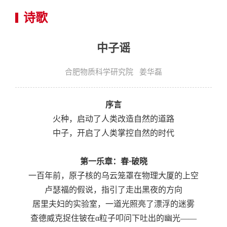
诗歌
中子谣
合肥物质科学研究院 姜华磊
序言
火种，启动了人类改造自然的道路
中子，开启了人类掌控自然的时代
第一乐章：春·破晓
一百年前，原子核的乌云笼罩在物理大厦的上空
卢瑟福的假说，指引了走出黑夜的方向
居里夫妇的实验室，一道光照亮了漂浮的迷雾
查德威克捉住铍在α粒子叩问下吐出的幽光——