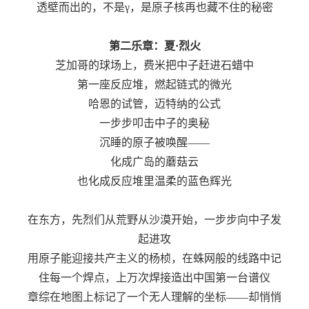
透壁而出的，不是γ，是原子核再也藏不住的秘密
第二乐章：夏·烈火
芝加哥的球场上，费米把中子赶进石蜡中
第一座反应堆，燃起链式的微光
哈恩的试管，迈特纳的公式
一步步叩击中子的奥秘
沉睡的原子被唤醒——
化成广岛的蘑菇云
也化成反应堆里温柔的蓝色辉光
在东方，先烈们从荒野从沙漠开始，一步步向中子发
起进攻
用原子能迎接共产主义的杨桢，在蛛网般的线路中记
住每一个焊点，上万次焊接造出中国第一台谱仪
章综在地图上标记了一个无人理解的坐标——却悄悄