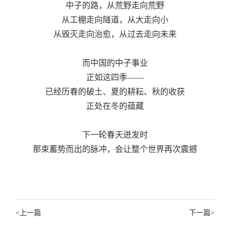
中子的路，从荒野走向荒野
从工棚走向隧道，从大走向小
从毁灭走向治愈，从过去走向未来
而中国的中子事业
正如这四季——
已经历春的破土、夏的耕耘、秋的收获
正处在冬的蕴藏
下一轮春天迸发时
那束蓄势而出的脉冲，会让整个世界再次震撼
<
上一篇
下一篇
>