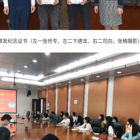
颁发纪念证书（左一张世专、左二卞德龙、右二司向，张楠摄影