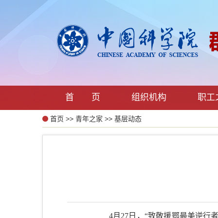
首 页
组织机构
职工
首页
>>
青年之家
>>
基层动态
4
月
27
日，“致敬援鄂最美逆行