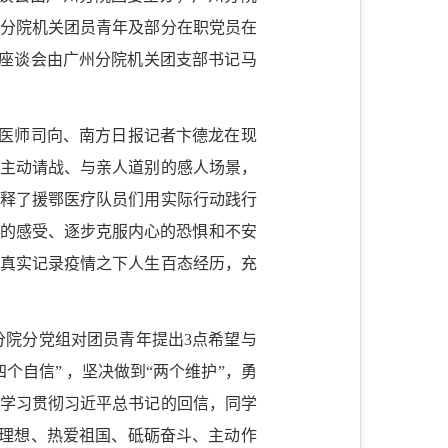
，分院机关团员青年及部分在职党员在
座谈会由广州分院机关团支部书记马
医师司向、南方日报记者卞德龙在现
后主动请战、与亲人道别的感人场景，
诠释了援鄂医疗队员们用实际行动践行
时的感受、逐步克服内心的恐惧和不安
，真实记录疫情之下人生百态经历，充
分院分党组对团员青年提出
3
点希望与
个自信” ，坚决做到“两个维护”，勇
把学习贯彻习近平总书记的回信，同学
理想、热爱祖国、砥砺奋斗、主动作