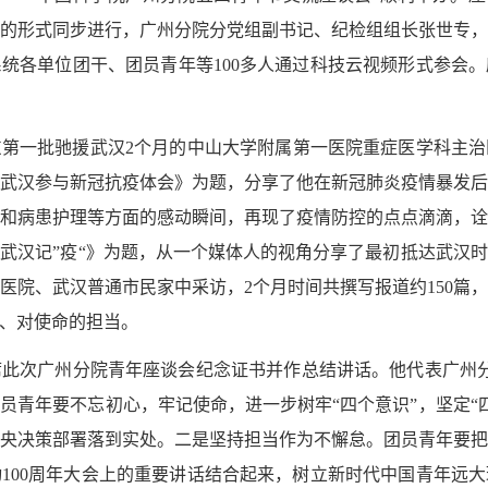
的形式同步进行，广州分院分党组副书记、纪检组组长张世专
系统各单位团干、团员青年等
100
多人通过科技云视频形式参会。
东第一批驰援武汉
2
个月的中山大学附属第一医院重症医学科主治
武汉参与新冠抗疫体会》为题，分享了他在新冠肺炎疫情暴发
和病患护理等方面的感动瞬间，再现了疫情防控的点点滴滴，
武汉记”疫“》为题，从一个媒体人的视角分享了最初抵达武汉
医院、武汉普通市民家中采访，
2
个月时间共撰写报道约
150
篇
、对使命的担当。
席此次广州分院青年座谈会纪念证书并作总结讲话。他代表广州
青年要不忘初心，牢记使命，进一步树牢“四个意识”，坚定“四
央决策部署落到实处。二是坚持担当作为不懈怠。团员青年要
动
100
周年大会上的重要讲话结合起来，树立新时代中国青年远大