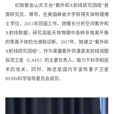
纪丽
紫金山天文台“紫外和
X
射线研究团组”首
席研究员、博导。在美国麻省大学获得天体物理博
士学位，
2011
年回国工作。她擅长分析空间紫外和
X
射线数据，研究高能天体物理中各种非电离平衡
的等离子体的光谱和诊断。
2017
年，她建立“紫外和
X
射线研究团组”，作为莱曼紫外弥漫源发射线成图
探测卫星（
CAFE
）的主要负责人，致力于科学和技
术的攻关。同时，她还是国内宇宙热重子卫星
HUBS
科学指导委员会成员。