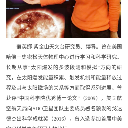
宿英娜
紫金山天文台研究员、博导。曾在美国
哈佛－史密松天体物理中心进行学习和科学研究。
长期从事“太阳爆发的多波段测和模拟”方向的研
究，在太阳爆发能量积累、触发机制和能量释放过
程及其与太阳磁场的关系等方面取得系列进展。曾
获评“中国科学院优秀博士论文”（
2009
），美国航
空航天局向
SDO
卫星团队主要成员署名颁发的戈达
德杰出科学成就奖（
2016
），曾入选参加首届中美