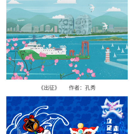
《出征》 作者：孔秀