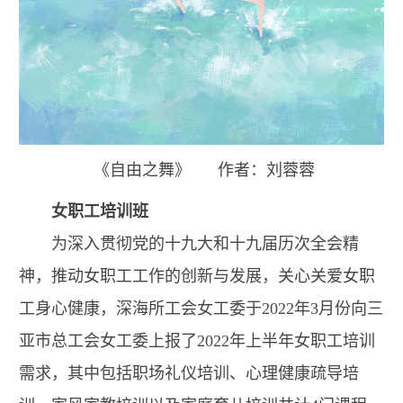
《自由之舞》 作者：刘蓉蓉
女职工培训班
为深入贯彻党的十九大和十九届历次全会精
神，推动女职工工作的创新与发展，关心关爱女职
工身心健康，深海所工会女工委于2022年3月份向三
亚市总工会女工委上报了2022年上半年女职工培训
需求，其中包括职场礼仪培训、心理健康疏导培