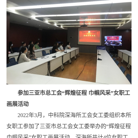
参加三亚市总工会“辉煌征程 巾帼风采”女职工
画展活动
2022年3月，中科院深海所工会女工委组织本所
女职工参加了三亚市总工会女工委举办的“辉煌征程
巾帼风采”女职工画展活动，深海所共计4位女职工