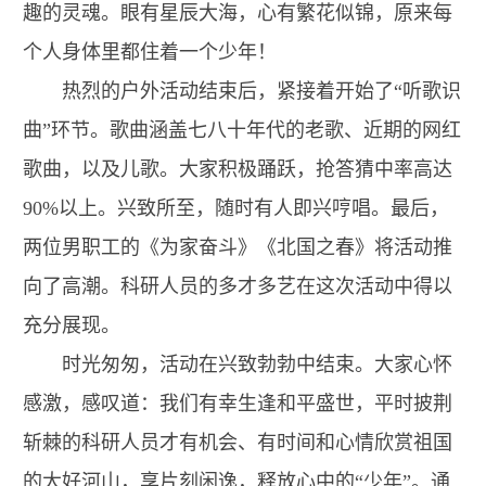
趣的灵魂。眼有星辰大海，心有繁花似锦，原来每
个人身体里都住着一个少年！
热烈的户外活动结束后，紧接着开始了“听歌识
曲”环节。歌曲涵盖七八十年代的老歌、近期的网红
歌曲，以及儿歌。大家积极踊跃，抢答猜中率高达
90%以上。兴致所至，随时有人即兴哼唱。最后，
两位男职工的《为家奋斗》《北国之春》将活动推
向了高潮。科研人员的多才多艺在这次活动中得以
充分展现。
时光匆匆，活动在兴致勃勃中结束。大家心怀
感激，感叹道：我们有幸生逢和平盛世，平时披荆
斩棘的科研人员才有机会、有时间和心情欣赏祖国
的大好河山，享片刻闲逸，释放心中的“少年”。通