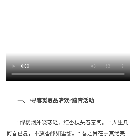
一、“寻春觅夏品清欢”踏青活动
“绿杨烟外晓寒轻，红杏枝头春意闹。”“人生几
何春已夏，不放香醪如蜜甜。” 春之贵在于其绝美