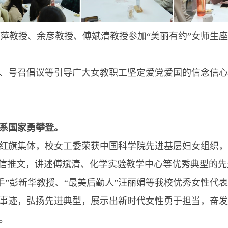
萍教授、余彦教授、傅斌清教授参加“美丽有约”女师生
号召倡议等引导广大女教职工坚定爱党爱国的信念信心
心系国家勇攀登。
旗集体，校女工委荣获中国科学院先进基层妇女组织，
微信推文，讲述傅斌清、化学实验教学中心等优秀典型的
手”彭新华教授、“最美后勤人”汪丽娟等我校优秀女性代
迹，弘扬先进典型，展示出新时代女性勇于担当，奋发
。