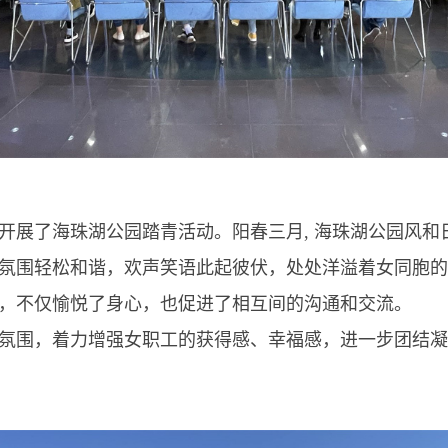
展了海珠湖公园踏青活动。阳春三月, 海珠湖公园风和
氛围轻松和谐，欢声笑语此起彼伏，处处洋溢着女同胞的
，不仅愉悦了身心，也促进了相互间的沟通和交流。
围，着力增强女职工的获得感、幸福感，进一步团结凝