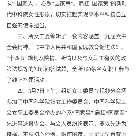
队”“国家人”，心系“国家事”、肩扛“国家责”的新时
代中科院女性形象，切实扛起实现高水平科技自立
自强的使命担当。
三、所女工委编辑了一套内容涵盖十九届六中
全会精神、《中华人民共和国家庭教育促进法》、
“十四五”规划及院情、所情以及与女职工有关的政
策法规等的知识问答试题，全所160余名女职工参与
了线上答题活动。
四、3月7日上午，组织女工委员在视频分会场
参加了中国科学院妇女工作委员会、中国科学院工
会女职工委员会举办的心系“国家事” 肩扛“国家责”
先进事迹报告会。与会人员纷纷表示，要以先进为
榜样，不忘初心使命，胸怀国家，立足岗位贡献巾