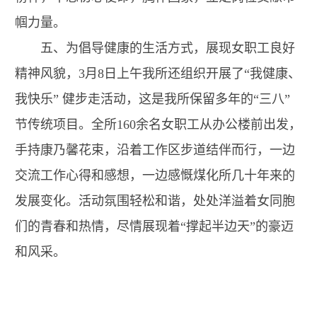
帼力量。
五、为倡导健康的生活方式，展现女职工良好
精神风貌，3月8日上午我所还组织开展了“我健康、
我快乐” 健步走活动，这是我所保留多年的“三八”
节传统项目。全所160余名女职工从办公楼前出发，
手持康乃馨花束，沿着工作区步道结伴而行，一边
交流工作心得和感想，一边感慨煤化所几十年来的
发展变化。活动氛围轻松和谐，处处洋溢着女同胞
们的青春和热情，尽情展现着“撑起半边天”的豪迈
和风采。