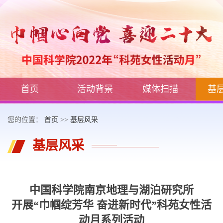
首页
活动背景
媒体扫描
基
您的位置：
首页
>>
基层风采
基层风采
中国科学院南京地理与湖泊研究所
开展“巾帼绽芳华 奋进新时代”科苑女性活
动月系列活动