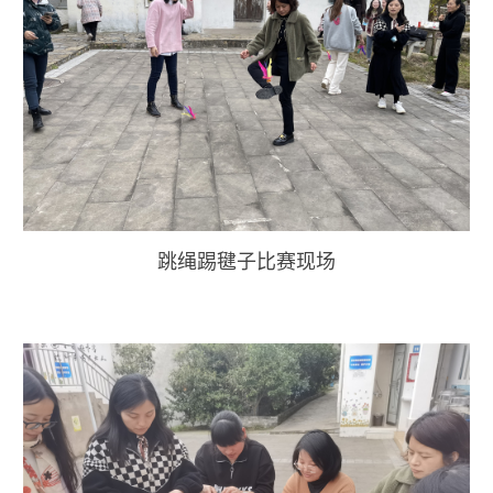
跳绳踢毽子比赛现场