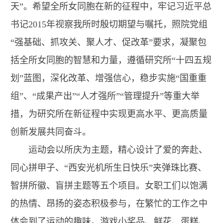
天”。希望全所女同胞在新的征程中，牢记习近平总
书记2015年视察我所时殷切期望与嘱托，照院党组
“强基础、抓攻关、聚人才、促改革”要求，凝聚包
括全所女同胞的智慧和力量，遵循研究所“十四五规
划”蓝图，深化改革、增强信心，稳步实施“国重重
组”、“成果产出”“人才强所”“管理提升”等重大举
措，为研究所在新征程中实现更高水平、更高质量
创新发展共同奋斗。
运动会以所庆为主题，精心设计了爱的奔赴、
同心拼甲子、“西安光机所生日快乐”夹弹珠比赛、
智拼所徽、盲拼主题等五个项目。女职工们以饱满
的热情、昂扬的姿态积极参与，在繁忙的工作之中
体会到了运动的趣味。游戏小奖品、鲜花、蛋糕、