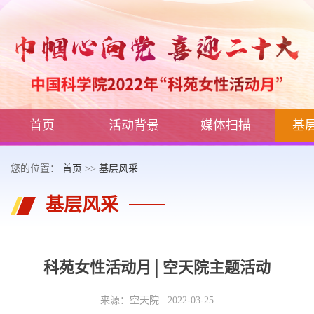
首页
活动背景
媒体扫描
基
您的位置：
首页
>>
基层风采
基层风采
科苑女性活动月│空天院主题活动
来源：空天院 2022-03-25