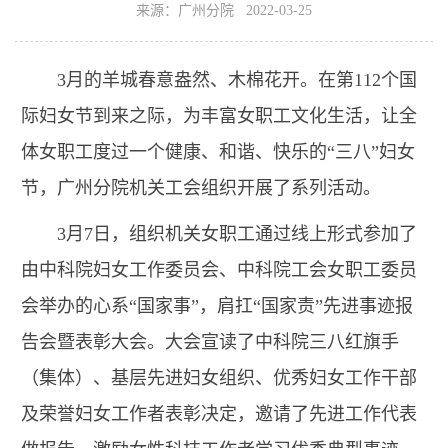
来源：广州分院 2022-03-25
3月的羊城春意盎然、木棉花开。在第112个国
际妇女节到来之际，为丰富女职工文化生活，让全
体女职工度过一个健康、和谐、快乐的“三八”妇女
节，广州分院机关工会组织开展了系列活动。
3月7日，组织机关女职工通过线上形式参加了
由中科院妇女工作委员会、中科院工会女职工委员
会举办的心系“国家事”，肩扛“国家责”先进事迹报
告会暨表彰大会。大会宣读了中科院三八红旗手
（集体）、基层先进妇女组织、优秀妇女工作干部
及荣誉妇女工作者表彰决定，邀请了先进工作代表