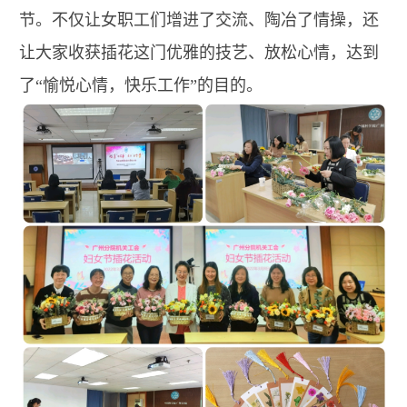
节。不仅让女职工们增进了交流、陶冶了情操，还
让大家收获插花这门优雅的技艺、放松心情，达到
了“愉悦心情，快乐工作”的目的。