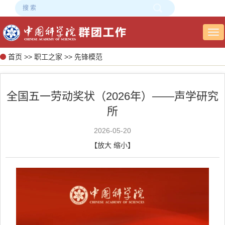
Tog
nav
首页
>>
职工之家
>>
先锋模范
全国五一劳动奖状（2026年）——声学研究
所
2026-05-20
【
放大
缩小
】