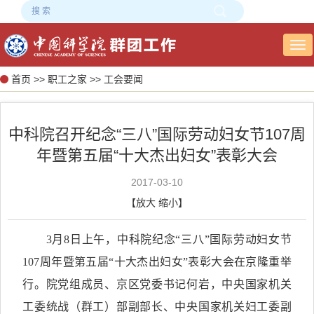
Tog
nav
首页
>>
职工之家
>>
工会要闻
中科院召开纪念“三八”国际劳动妇女节107周
年暨第五届“十大杰出妇女”表彰大会
2017-03-10
【
放大
缩小
】
3月8日上午，中科院纪念“三八”国际劳动妇女节
107周年暨第五届“十大杰出妇女”表彰大会在京隆重举
行。院党组成员、京区党委书记何岩，中央国家机关
工委统战（群工）部副部长、中央国家机关妇工委副