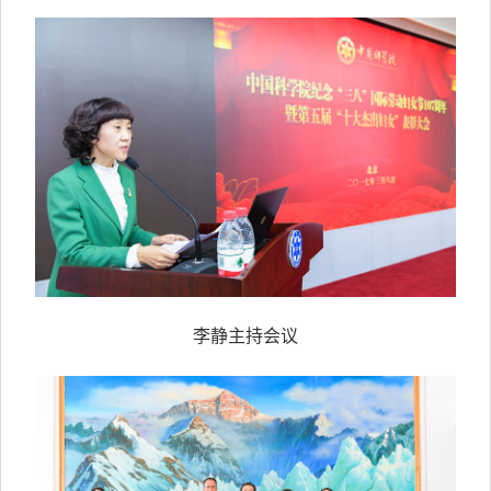
李静主持会议