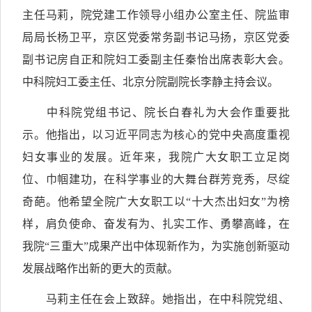
主任马莉，院党建工作领导小组办公室主任、院监审
局局长杨卫平，京区党委常务副书记马扬，京区党委
副书记房自正和院妇工委副主任秦怡出席表彰大会。
中科院妇工委主任、北京分院副院长李静主持会议。
中科院党组书记、院长白春礼为大会作重要批
示。他指出，以习近平同志为核心的党中央高度重视
妇女事业的发展。近年来，我院广大女职工立足岗
位、巾帼建功，在科学事业的大舞台群芳竞秀，尽绽
奇葩。他希望全院广大女职工以“十大杰出妇女”为榜
样，肩负使命、奋发有为、扎实工作、勇攀高峰，在
我院“三重大”成果产出中体现新作为，为实施创新驱动
发展战略作出新的更大的贡献。
马莉主任在会上致辞。她指出，在中科院党组、