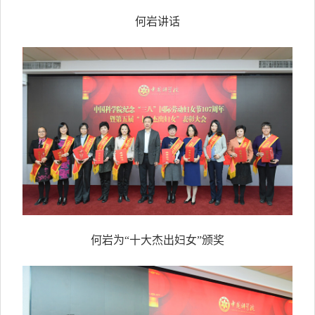
何岩讲话
何岩为“十大杰出妇女”颁奖