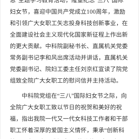
恩”主题学习教育活动，隆重纪念“三八”国际
妇女节，喜迎中国共产党成立
100
周年，激励
和引领广大女职工矢志投身科技创新事业，在
全面建设社会主义现代化国家新征程上作出新
的更大贡献。中科院副秘书长、直属机关党委
常务副书记李和风出席活动并讲话，直属机关
党委副书记、院妇工委主任刘京红宣读了院党
组致全院广大女职工的慰问信并主持活动。
中科院党组在“三八”国际妇女节之际，向
全院广大女职工致以节日的祝贺和美好的祝
福，指出我院一代又一代女科技工作者和干部
职工怀着深厚的爱国主义情怀，秉承“创新科