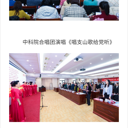
中科院合唱团演唱《唱支山歌给党听》