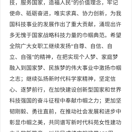
技，服务国家，造福人民”的价值理念，牢记
使命、砥砺奋进，唯实求真、协力创新，为我
国科技事业的发展作出了重大贡献，涌现出许
多无愧于国家战略科技力量的巾帼典范。希望
全院广大女职工继续发扬“自尊、自信、自
立、自强”的精神，在把实现个人梦、家庭梦
融入到国家梦、民族梦的伟大事业中激扬巾帼
之志；继续弘扬新时代科学家精神，坚定信
心、逐梦前行，在加快建设创新型国家和世界
科技强国的奋斗征程中奉献巾帼之力；更加坚
韧刚毅、勇往直前，在推动社会发展和进步中
彰显巾帼之美，共同谱写新时代科苑女性建功