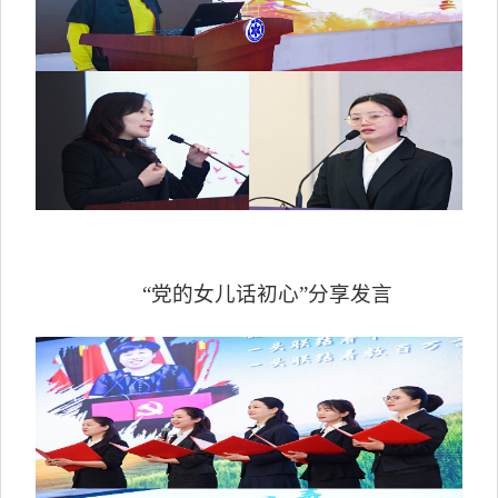
“党的女儿话初心”分享发言