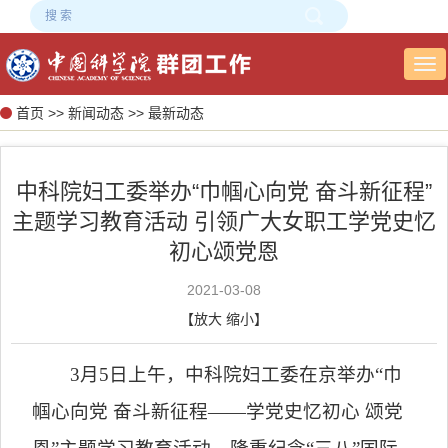
Tog
nav
首页
>>
新闻动态
>>
最新动态
中科院妇工委举办“巾帼心向党 奋斗新征程”
主题学习教育活动 引领广大女职工学党史忆
初心颂党恩
2021-03-08
【
放大
缩小
】
3
月
5
日上午，中科院妇工委在京举办“巾
帼心向党 奋斗新征程——学党史忆初心 颂党