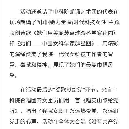
活动还邀请了中科院朗诵艺术团的代表在
现场朗诵了“巾帼她力量
·
新时代科技女性”主题
原创诗歌《她们用美丽装点璀璨科学家花园》
和《她们——中国女科学家群星图》，用精彩
的演绎赞美了我院一代代女科技工作者的智
慧、奉献和精神，展现了她们的最美巾帼风
采。
在活动最后的“颂歌献给党”环节，来自中
科院合唱团的女团员们用一首《唱支山歌给党
听》，唱出了我院女职工永远热爱党、永远跟
党走的心声。活动在全体大合唱《没有共产党