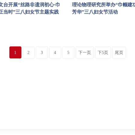
文台开展“丝路非遗润初心·巾
理论物理研究所举办“巾帼建功
正当时”三八妇女节主题实践
芳华”三八妇女节活动
1
2
3
4
5
下一页
下5页
尾页